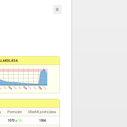
☰
ALAKULÁSA
y
Pontszám
Ellenfél pontszáma
1070
16
1066