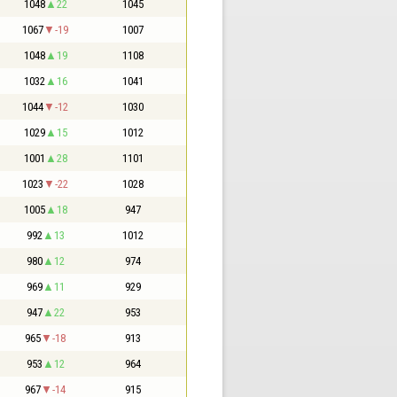
1048
22
1045
1067
-19
1007
1048
19
1108
1032
16
1041
1044
-12
1030
1029
15
1012
1001
28
1101
1023
-22
1028
1005
18
947
992
13
1012
980
12
974
969
11
929
947
22
953
965
-18
913
953
12
964
967
-14
915