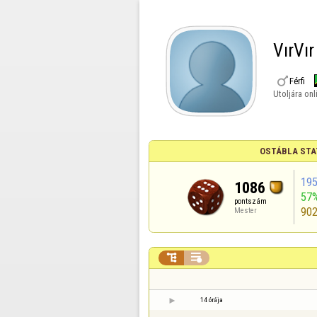
VırVır

Férfi
Utoljára onl
OSTÁBLA STA
19
1086
57
pontszám
90
Mester


14 órája