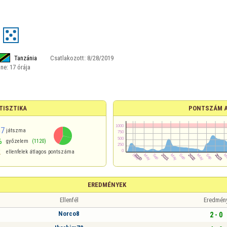
Tanzánia
Csatlakozott:
8/28/2019
ine:
17 órája
TISZTIKA
PONTSZÁM 
57
játszma
%
győzelem
(1120)
2
ellenfelek átlagos pontszáma
EREDMÉNYEK
Ellenfél
Eredmén
Norco8
2 - 0