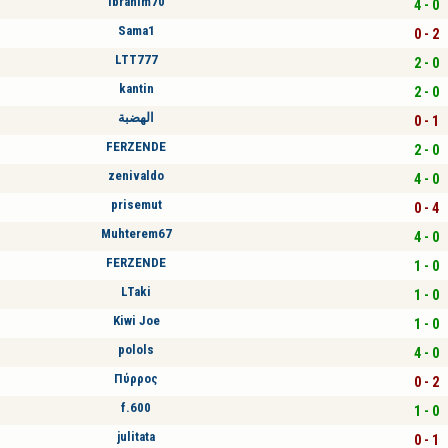
Ibrahim70
4 - 0
Sama1
0 - 2
LTT777
2 - 0
kantin
2 - 0
الهضبة
0 - 1
FERZENDE
2 - 0
zenivaldo
4 - 0
prisemut
0 - 4
Muhterem67
4 - 0
FERZENDE
1 - 0
LTaki
1 - 0
Kiwi Joe
1 - 0
polols
4 - 0
Πύρρος
0 - 2
f.600
1 - 0
julitata
0 - 1