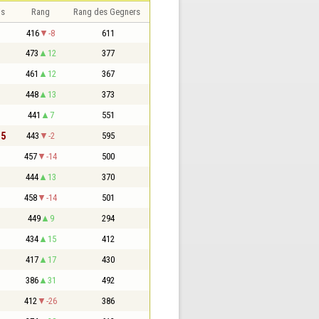
is
Rang
Rang des Gegners
416
-8
611
473
12
377
461
12
367
448
13
373
441
7
551
,5
443
-2
595
457
-14
500
444
13
370
458
-14
501
449
9
294
434
15
412
417
17
430
386
31
492
412
-26
386