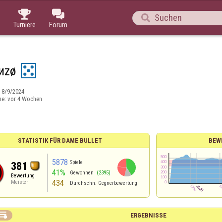



Turniere
Forum
иzø
:
8/9/2024
ne:
vor 4 Wochen
STATISTIK FÜR DAME BULLET
BEW
5878
Spiele
381
41%
Gewonnen
(2395)
Bewertung
434
Meister
Durchschn. Gegnerbewertung

ERGEBNISSE