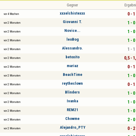
Gegner
Ergebn
xxxelchistexxx
0 - 1
vor 4 Wochen
Giovanni T.
1 - 0
vor 2 Monaten
Novice...
1 - 0
vor 2 Monaten
leoBog
1 - 0
vor 2 Monaten
Alessandro.
1 - 1
vor 2 Monaten
betoxito
0,5 - 1
vor 2 Monaten
mariaz
0 - 1
vor 2 Monaten
BeachTime
1 - 0
vor 2 Monaten
reytheclown
0 - 1
vor 2 Monaten
Blinders
1 - 0
vor 2 Monaten
Ivanka
1 - 0
vor 2 Monaten
REM21
1 - 0
vor 2 Monaten
Chowme
2 - 0
vor 2 Monaten
Alejandro_PTY
0 - 2
vor 2 Monaten