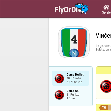

Spiele
Vıи¢e
Beigetreten
Zuletzt onli
Dame Bullet

408 Punkte

5.878 Spiele
Dame 64

11 Punkte

1 Spiel
