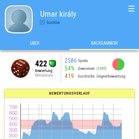
☰
Umar király
Süchtler
ÜBER
BACKGAMMON
2586
Spiele
422
54%
Gewonnen
(1397)
Bewertung
419
Mittelstufe
Durchschn. Gegnerbewertung
BEWERTUNGSVERLAUF