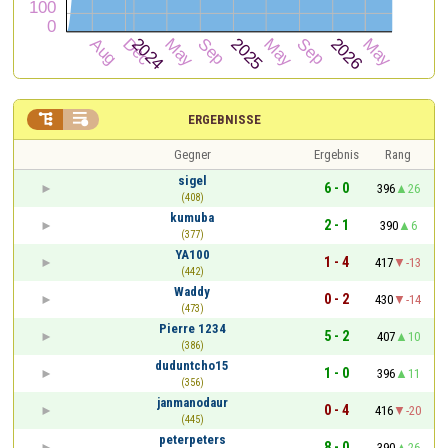


ERGEBNISSE
Gegner
Ergebnis
Rang
sigel
6 - 0
396
26
(408)
kumuba
2 - 1
390
6
(377)
YA100
1 - 4
417
-13
(442)
Waddy
0 - 2
430
-14
(473)
Pierre 1234
5 - 2
407
10
(386)
duduntcho15
1 - 0
396
11
(356)
janmanodaur
0 - 4
416
-20
(445)
peterpeters
8 - 0
390
26