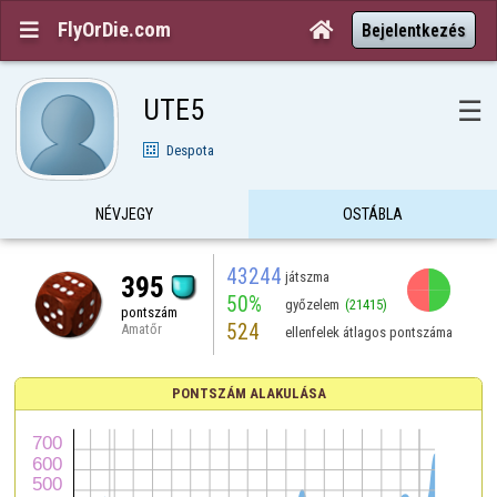
FlyOrDie.com


Bejelentkezés
UTE5
☰
Despota
NÉVJEGY
OSTÁBLA
43244
játszma
395
50%
győzelem
(21415)
pontszám
524
Amatőr
ellenfelek átlagos pontszáma
PONTSZÁM ALAKULÁSA