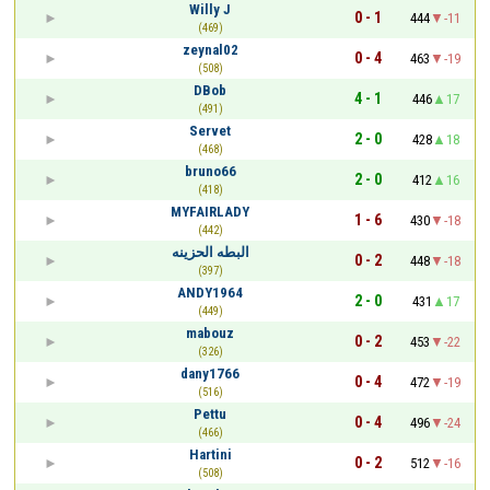
Willy J
0 - 1
444
-11
(469)
zeynal02
0 - 4
463
-19
(508)
DBob
4 - 1
446
17
(491)
Servet
2 - 0
428
18
(468)
bruno66
2 - 0
412
16
(418)
MYFAIRLADY
1 - 6
430
-18
(442)
البطه الحزينه
0 - 2
448
-18
(397)
ANDY1964
2 - 0
431
17
(449)
mabouz
0 - 2
453
-22
(326)
dany1766
0 - 4
472
-19
(516)
Pettu
0 - 4
496
-24
(466)
Hartini
0 - 2
512
-16
(508)