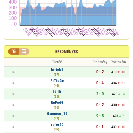


EREDMÉNYEK
Ellenfél
Eredmény
Pontszám
birtek1
0 - 2
413
-18
(371)
FiTtoGe
0 - 4
434
-21
(446)
Idilli
2 - 0
420
14
(368)
ReFe69
0 - 2
430
-10
(561)
Gammon_19
9 - 8
423
7
(479)
zafer20
0 - 1
433
-10
(495)