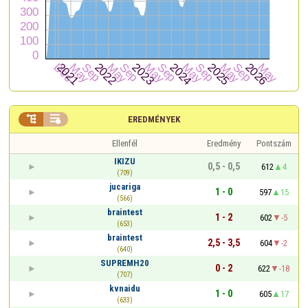


EREDMÉNYEK
Ellenfél
Eredmény
Pontszám
IKIZU
0,5 - 0,5
612
4
(709)
jucariga
1 - 0
597
15
(566)
braintest
1 - 2
602
-5
(653)
braintest
2,5 - 3,5
604
-2
(640)
SUPREMH20
0 - 2
622
-18
(707)
kvnaidu
1 - 0
605
17
(633)