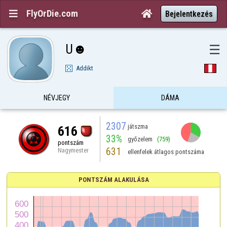
FlyOrDie.com


Bejelentkezés
U☻
☰
Addikt
NÉVJEGY
DÁMA
2307
játszma
616
33%
győzelem
(759)
pontszám
631
Nagymester
ellenfelek átlagos pontszáma
PONTSZÁM ALAKULÁSA