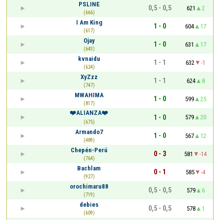
PSLINE
0,5 - 0,5
621
2
(666)
I Am King
1 - 0
604
17
(617)
Ojay
1 - 0
631
17
(643)
kvnaidu
1 - 1
632
-1
(624)
XyZzz
1 - 1
624
8
(747)
MWAHIMA
1 - 0
599
25
(817)
❤️ALIANZA❤️
1 - 0
579
20
(675)
Armando7
1 - 0
567
12
(489)
Chepén-Perú
0 - 3
581
-14
(764)
Bachlam
0 - 1
585
-4
(927)
orochimaru88
0,5 - 0,5
579
6
(719)
debies
0,5 - 0,5
578
1
(609)