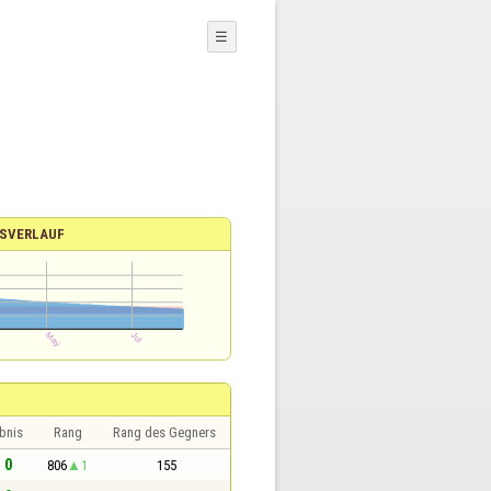
☰
SVERLAUF
bnis
Rang
Rang des Gegners
- 0
806
1
155