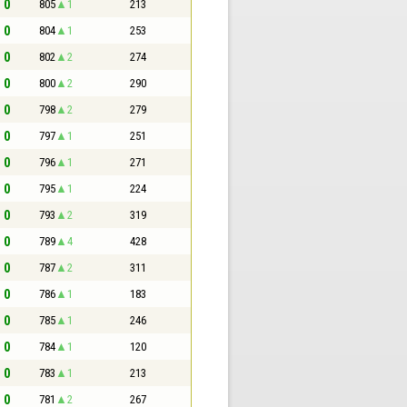
- 0
805
1
213
- 0
804
1
253
- 0
802
2
274
- 0
800
2
290
- 0
798
2
279
- 0
797
1
251
- 0
796
1
271
- 0
795
1
224
- 0
793
2
319
- 0
789
4
428
- 0
787
2
311
- 0
786
1
183
- 0
785
1
246
- 0
784
1
120
- 0
783
1
213
- 0
781
2
267