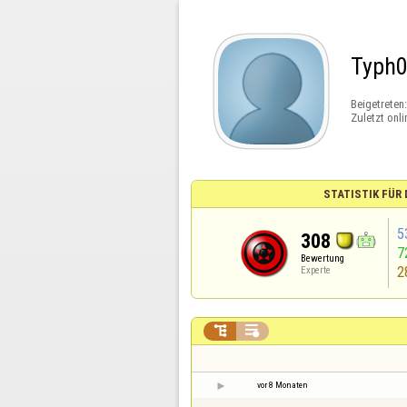
Typh
Beigetreten
Zuletzt onli
STATISTIK FÜR
5
308
7
Bewertung
2
Experte


vor 8 Monaten