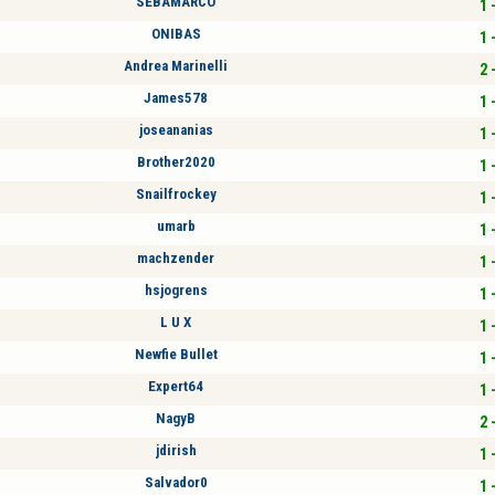
SEBAMARCO
1 
ONIBAS
1 
Andrea Marinelli
2 
James578
1 
joseananias
1 
Brother2020
1 
Snailfrockey
1 
umarb
1 
machzender
1 
hsjogrens
1 
L U X
1 
Newfie Bullet
1 
Expert64
1 
NagyB
2 
jdirish
1 
Salvador0
1 