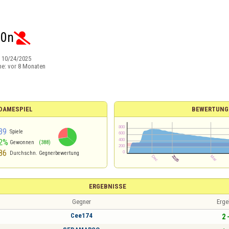
00n

:
10/24/2025
ne:
vor 8 Monaten
 DAMESPIEL
BEWERTUNG
39
Spiele
2%
Gewonnen
(388)
86
Durchschn. Gegnerbewertung
ERGEBNISSE
Gegner
Erge
Cee174
2 