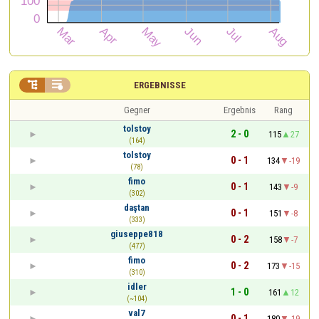


ERGEBNISSE
Gegner
Ergebnis
Rang
tolstoy
2 - 0
115
27
(164)
tolstoy
0 - 1
134
-19
(78)
fimo
0 - 1
143
-9
(302)
daştan
0 - 1
151
-8
(333)
giuseppe818
0 - 2
158
-7
(477)
fimo
0 - 2
173
-15
(310)
idler
1 - 0
161
12
(~104)
val7
0 - 1
180
-19