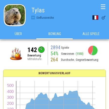
☰
Tylas

Einflussreiche
ÜBER
BOWLING
ALLE SPIELE
2894
Spiele
142
54%
Gewonnen
(1553)
Bewertung
264
Mittelstufe
Durchschn. Gegnerbewertung
BEWERTUNGSVERLAUF