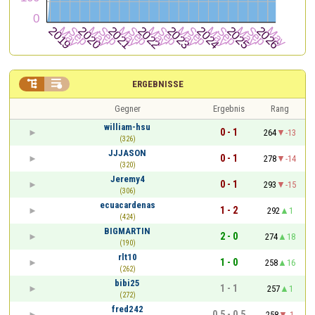


ERGEBNISSE
Gegner
Ergebnis
Rang
william-hsu
0 - 1
264
-13
(326)
JJJASON
0 - 1
278
-14
(320)
Jeremy4
0 - 1
293
-15
(306)
ecuacardenas
1 - 2
292
1
(424)
BIGMARTIN
2 - 0
274
18
(190)
rlt10
1 - 0
258
16
(262)
bibi25
1 - 1
257
1
(272)
fred242
0,5 - 0,5
258
-1