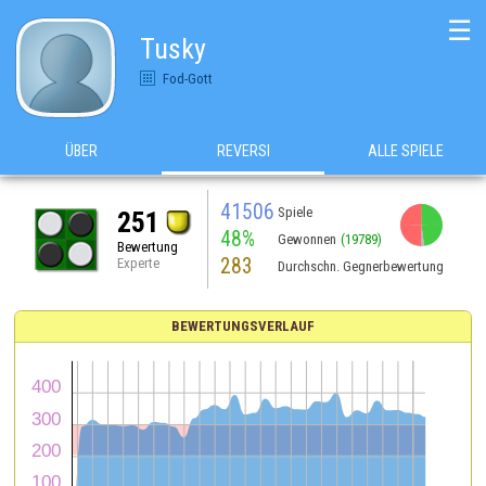
☰
Tusky
Fod-Gott
ÜBER
REVERSI
ALLE SPIELE
41506
Spiele
251
48%
Gewonnen
(19789)
Bewertung
283
Experte
Durchschn. Gegnerbewertung
BEWERTUNGSVERLAUF