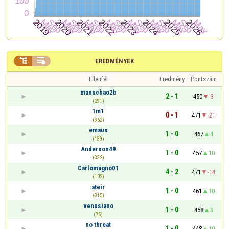


EREDMÉNYEK
Ellenfél
Eredmény
Pontszám
manuchao2b
2 - 1
450
-3
(291)
1m1
0 - 1
471
-21
(362)
emaus
1 - 0
467
4
(139)
Anderson49
1 - 0
457
10
(332)
Carlomagno01
4 - 2
471
-14
(102)
ateir
1 - 0
461
10
(315)
venusiano
1 - 0
458
3
(75)
no threat
1 - 0
448
10