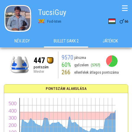
☰
TucsiGuy

Fod-Isten
66
NÉVJEGY
BULLET SAKK 2
JÁTÉKOK
9570
játszma
447
60%
győzelem
(5707)
pontszám
266
Mester
ellenfelek átlagos pontszáma
PONTSZÁM ALAKULÁSA