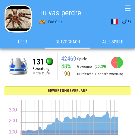
☰
Tu vas perdre

Fod-Gott
51
ÜBER
BLITZSCHACH
ALLE SPIELE
42469
Spiele
131
48%
Gewonnen
(20539)
Bewertung
190
Mittelstufe
Durchschn. Gegnerbewertung
BEWERTUNGSVERLAUF