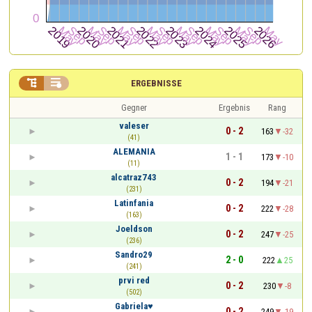


ERGEBNISSE
Gegner
Ergebnis
Rang
valeser
0 - 2
163
-32
(41)
ALEMANIA
1 - 1
173
-10
(11)
alcatraz743
0 - 2
194
-21
(231)
Latinfania
0 - 2
222
-28
(163)
Joeldson
0 - 2
247
-25
(236)
Sandro29
2 - 0
222
25
(241)
prvi red
0 - 2
230
-8
(502)
Gabriela♥️
0 - 2
249
-19