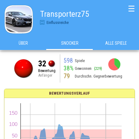
☰
Transporterz75
Einflussreiche
ÜBER
SNOOKER
ALLE SPIELE
598
Spiele
32
38%
Gewonnen
(229)
Bewertung
79
Anfänger
Durchschn. Gegnerbewertung
BEWERTUNGSVERLAUF