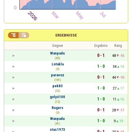


ERGEBNISSE
Gegner
Ergebnis
Rang
Wanpadu
0 - 1
48
-16
(45)
Lntakla
1 - 0
34
14
(0)
paravoz
0 - 1
44
-10
(181)
pek83
1 - 0
27
17
(52)
golyó100
1 - 0
11
16
(12)
Rogers
0 - 1
28
-17
(0)
Wanpadu
1 - 0
9
19
(81)
stas1973
0 - 1
25
-16