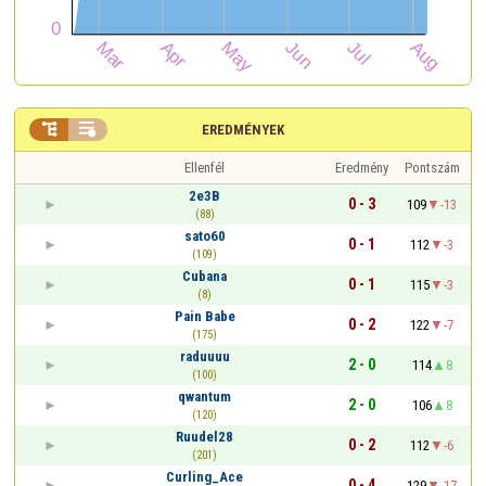


EREDMÉNYEK
Ellenfél
Eredmény
Pontszám
2e3B
0 - 3
109
-13
(88)
sato60
0 - 1
112
-3
(109)
Cubana
0 - 1
115
-3
(8)
Pain Babe
0 - 2
122
-7
(175)
raduuuu
2 - 0
114
8
(100)
qwantum
2 - 0
106
8
(120)
Ruudel28
0 - 2
112
-6
(201)
Curling_Ace
0 - 4
129
-17