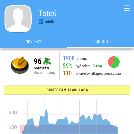
☰
Toto6
Addikt
NÉVJEGY
CURLING
1908
játszma
96
59%
győzelem
(1124)
pontszám
110
Középmezőny
ellenfelek átlagos pontszáma
PONTSZÁM ALAKULÁSA