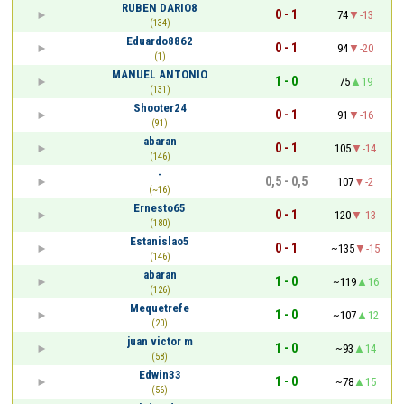
RUBEN DARIO8
0 - 1
74
-13
(134)
Eduardo8862
0 - 1
94
-20
(1)
MANUEL ANTONIO
1 - 0
75
19
(131)
Shooter24
0 - 1
91
-16
(91)
abaran
0 - 1
105
-14
(146)
-
0,5 - 0,5
107
-2
(~16)
Ernesto65
0 - 1
120
-13
(180)
Estanislao5
0 - 1
~135
-15
(146)
abaran
1 - 0
~119
16
(126)
Mequetrefe
1 - 0
~107
12
(20)
juan victor m
1 - 0
~93
14
(58)
Edwin33
1 - 0
~78
15
(56)