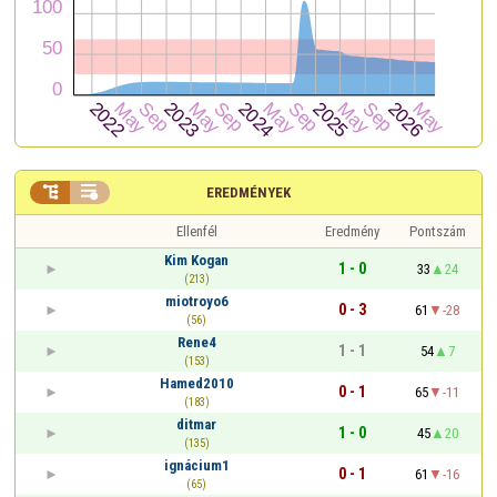


EREDMÉNYEK
Ellenfél
Eredmény
Pontszám
Kim Kogan
1 - 0
33
24
(213)
miotroyo6
0 - 3
61
-28
(56)
Rene4
1 - 1
54
7
(153)
Hamed2010
0 - 1
65
-11
(183)
ditmar
1 - 0
45
20
(135)
ignácium1
0 - 1
61
-16
(65)