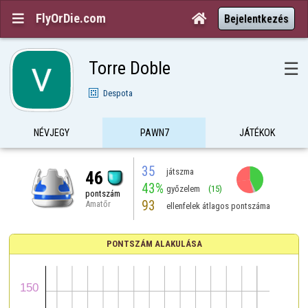
FlyOrDie.com


Bejelentkezés
Torre Doble
☰
Despota
NÉVJEGY
PAWN7
JÁTÉKOK
35
játszma
46
43%
győzelem
(15)
pontszám
93
Amatőr
ellenfelek átlagos pontszáma
PONTSZÁM ALAKULÁSA