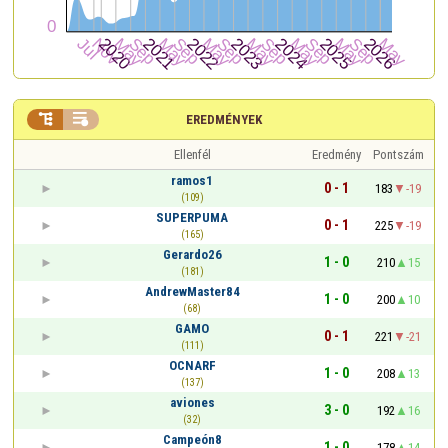


EREDMÉNYEK
Ellenfél
Eredmény
Pontszám
ramos1
0 - 1
183
-19
(109)
SUPERPUMA
0 - 1
225
-19
(165)
Gerardo26
1 - 0
210
15
(181)
AndrewMaster84
1 - 0
200
10
(68)
GAMO
0 - 1
221
-21
(111)
OCNARF
1 - 0
208
13
(137)
aviones
3 - 0
192
16
(32)
Campeón8
1 - 0
178
14