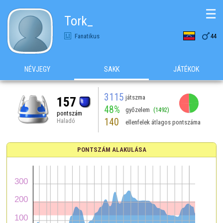
☰
Tork_

Fanatikus
44
NÉVJEGY
SAKK
JÁTÉKOK
3115
játszma
157
48%
győzelem
(1492)
pontszám
140
Haladó
ellenfelek átlagos pontszáma
PONTSZÁM ALAKULÁSA