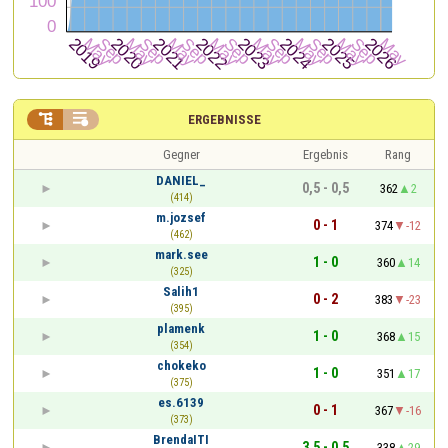


ERGEBNISSE
Gegner
Ergebnis
Rang
DANIEL_
0,5 - 0,5
362
2
(414)
m.jozsef
0 - 1
374
-12
(462)
mark.see
1 - 0
360
14
(325)
Salih1
0 - 2
383
-23
(395)
plamenk
1 - 0
368
15
(354)
chokeko
1 - 0
351
17
(375)
es.6139
0 - 1
367
-16
(373)
BrendaITI
3,5 - 0,5
338
29