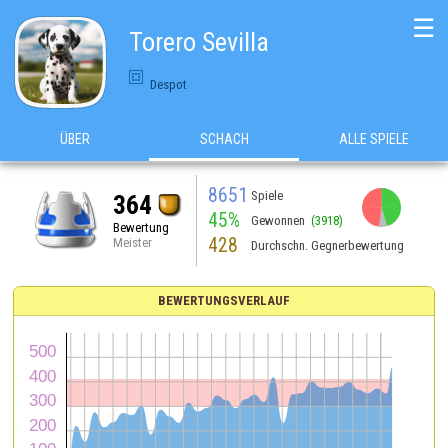
☰
Torero Sevilla
Despot
ÜBER
SCHACH
ALLE SPIELE
8651
Spiele
364
45%
Gewonnen
(3918)
Bewertung
428
Meister
Durchschn. Gegnerbewertung
BEWERTUNGSVERLAUF