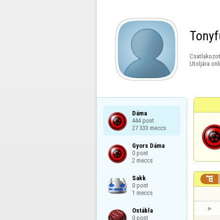
Tonyf
Csatlakozot
Utoljára onl
Dáma

444 pont

27 333 meccs
Gyors Dáma

0 pont

2 meccs
Sakk


0 pont

1 meccs
Ostábla

0 pont
