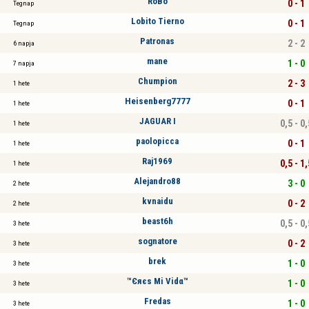
RoBo
0 - 1
Tegnap
Lobito Tierno
0 - 1
Tegnap
Patronas
2 - 2
6 napja
mane
1 - 0
7 napja
Chumpion
2 - 3
1 hete
Heisenberg7777
0 - 1
1 hete
JAGUAR I
0,5 - 0,
1 hete
paolopicca
0 - 1
1 hete
Raj1969
0,5 - 1,
1 hete
Alejandro88
3 - 0
2 hete
kvnaidu
0 - 2
2 hete
beast6h
0,5 - 0,
3 hete
sognatore
0 - 2
3 hete
brek
1 - 0
3 hete
™Єяєs Мi Vidα™
1 - 0
3 hete
Fredas
1 - 0
3 hete