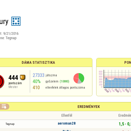
ury
t:
9/21/2016
ine:
Tegnap
DÁMA STATISZTIKA
PON
27333
játszma
444
40%
győzelem
(10880)
pontszám
410
Mester
ellenfelek átlagos pontszáma

EREDMÉNYEK
Ellenfél
Eredmén
aeroman28
1,5 - 0,
Tegnap