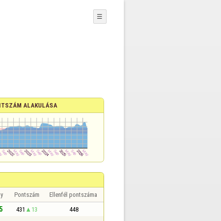
☰
TSZÁM ALAKULÁSA
y
Pontszám
Ellenfél pontszáma
5
431
13
448