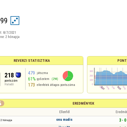
099
t:
8/7/2021
ine:
2 hónapja
REVERZI STATISZTIKA
PONT
479
játszma
218
61%
győzelem
(294)
pontszám
173
Haladó
ellenfelek átlagos pontszáma

EREDMÉNYEK
Ellenfél
Eredmé
onu madis
3 - 0
2 hónapja