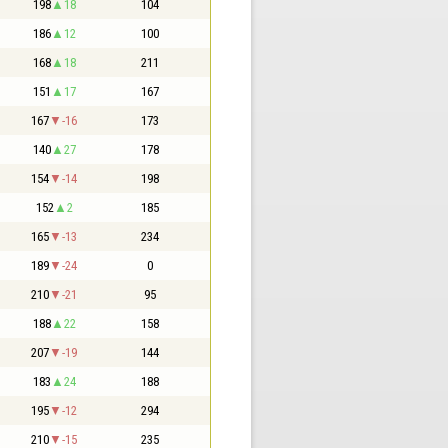
198
18
104
186
12
100
168
18
211
151
17
167
167
-16
173
140
27
178
154
-14
198
152
2
185
165
-13
234
189
-24
0
210
-21
95
188
22
158
207
-19
144
183
24
188
195
-12
294
210
-15
235