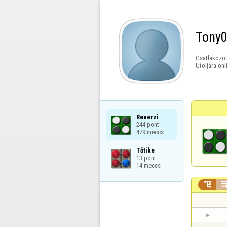
Tony
Csatlakozot
Utoljára onl
Reverzi

244 pont

479 meccs
Tőtike

13 pont

14 meccs
