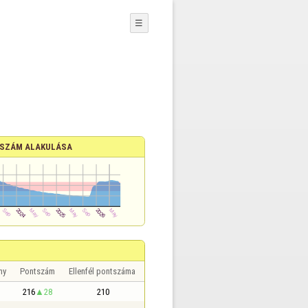
☰
SZÁM ALAKULÁSA
ny
Pontszám
Ellenfél pontszáma
216
28
210