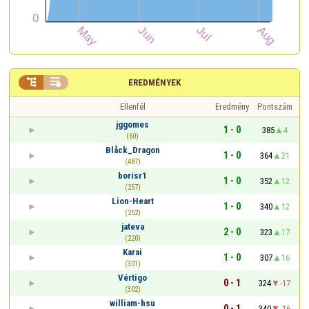


EREDMÉNYEK
Ellenfél
Eredmény
Pontszám
jggomes
1 - 0
385
4
(60)
Blåck_Dragon
1 - 0
364
21
(487)
borisr1
1 - 0
352
12
(257)
Lion-Heart
1 - 0
340
12
(252)
jateva
2 - 0
323
17
(220)
Karai
1 - 0
307
16
(301)
Vértigo
0 - 1
324
-17
(302)
william-hsu
0 - 1
340
-16