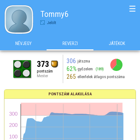
☰
Tommy6
Jelölt
NÉVJEGY
REVERZI
JÁTÉKOK
306
játszma
373
62%
győzelem
(189)
pontszám
265
Mester
ellenfelek átlagos pontszáma
PONTSZÁM ALAKULÁSA