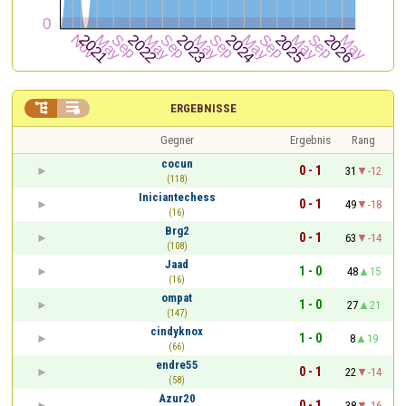


ERGEBNISSE
Gegner
Ergebnis
Rang
cocun
0 - 1
31
-12
(118)
Iniciantechess
0 - 1
49
-18
(16)
Brg2
0 - 1
63
-14
(108)
Jaad
1 - 0
48
15
(16)
ompat
1 - 0
27
21
(147)
cindyknox
1 - 0
8
19
(66)
endre55
0 - 1
22
-14
(58)
Azur20
0 - 1
38
-16