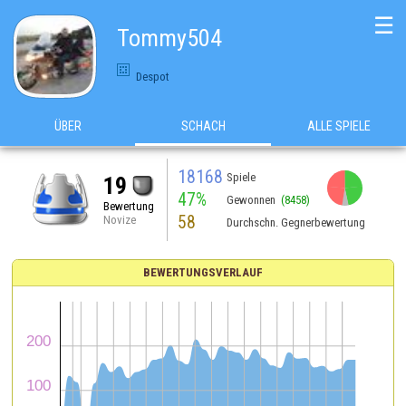
☰
Tommy504
Despot
ÜBER
SCHACH
ALLE SPIELE
18168
Spiele
19
47%
Gewonnen
(8458)
Bewertung
58
Novize
Durchschn. Gegnerbewertung
BEWERTUNGSVERLAUF