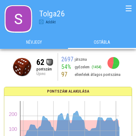
☰
Tolga26
Addikt
NÉVJEGY
OSTÁBLA
2697
játszma
62
54%
győzelem
(1454)
pontszám
97
Újonc
ellenfelek átlagos pontszáma
PONTSZÁM ALAKULÁSA