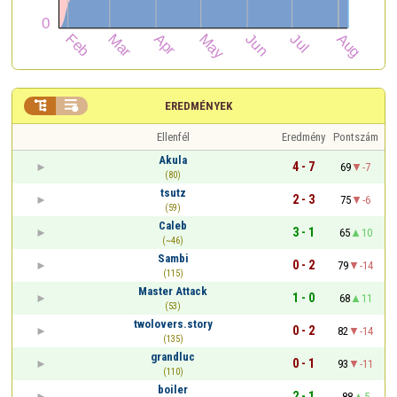


EREDMÉNYEK
Ellenfél
Eredmény
Pontszám
Akula
4 - 7
69
-7
(80)
tsutz
2 - 3
75
-6
(59)
Caleb
3 - 1
65
10
(~46)
Sambi
0 - 2
79
-14
(115)
Master Attack
1 - 0
68
11
(53)
twolovers.story
0 - 2
82
-14
(135)
grandluc
0 - 1
93
-11
(110)
boiler
2 - 1
88
5