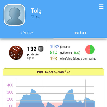
☰
Tolg
Tag
NÉVJEGY
OSTÁBLA
1032
játszma
132
51%
győzelem
(529)
pontszám
193
Újonc
ellenfelek átlagos pontszáma
PONTSZÁM ALAKULÁSA