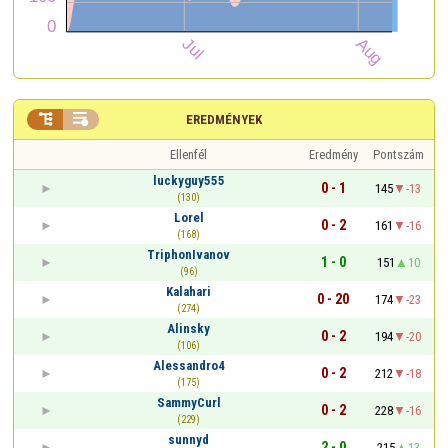


EREDMÉNYEK
Ellenfél
Eredmény
Pontszám
luckyguy555
0 - 1
145
-13
(130)
Lorel
0 - 2
161
-16
(168)
TriphonIvanov
1 - 0
151
10
(96)
Kalahari
0 - 20
174
-23
(274)
Alinsky
0 - 2
194
-20
(106)
Alessandro4
0 - 2
212
-18
(175)
SammyCurl
0 - 2
228
-16
(229)
sunnyd
2 - 0
215
13