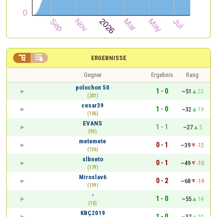


ERGEBNISSE
Gegner
Ergebnis
Rang
polochon 50
1 - 0
~51
23
(201)
cesar39
1 - 0
~32
19
(106)
EVANS
1 - 1
~27
5
(93)
metemete
0 - 1
~39
-12
(136)
slbneto
0 - 1
~49
-10
(179)
Miroslav6
0 - 2
~68
-19
(139)
-
1 - 0
~55
14
(10)
KBÇ2019
1 - 0
~37
20