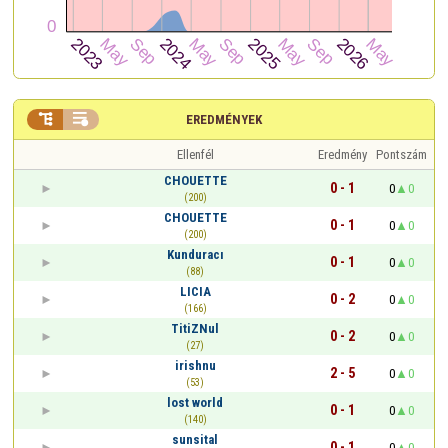


EREDMÉNYEK
Ellenfél
Eredmény
Pontszám
CHOUETTE
0 - 1
0
0
(200)
CHOUETTE
0 - 1
0
0
(200)
Kunduracı
0 - 1
0
0
(88)
LICIA
0 - 2
0
0
(166)
TitiZNul
0 - 2
0
0
(27)
irishnu
2 - 5
0
0
(53)
lost world
0 - 1
0
0
(140)
sunsital
0 - 1
0
0