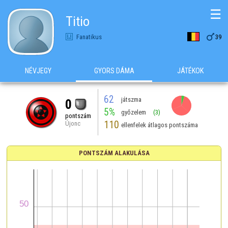
☰
Titio

Fanatikus
39
NÉVJEGY
GYORS DÁMA
JÁTÉKOK
62
játszma
0
5%
győzelem
(3)
pontszám
110
Újonc
ellenfelek átlagos pontszáma
PONTSZÁM ALAKULÁSA