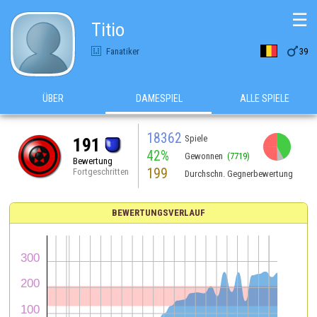
☰
Titio

Fanatiker
39
ÜBER
DAMESPIEL
ALLE SPIELE
18362
Spiele
191
42%
Gewonnen
(7719)
Bewertung
199
Fortgeschritten
Durchschn. Gegnerbewertung
BEWERTUNGSVERLAUF