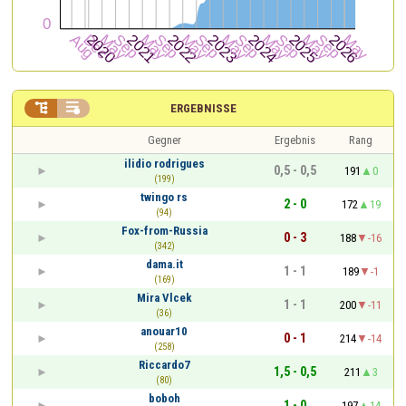


ERGEBNISSE
Gegner
Ergebnis
Rang
ilidio rodrigues
0,5 - 0,5
191
0
(199)
twingo rs
2 - 0
172
19
(94)
Fox-from-Russia
0 - 3
188
-16
(342)
dama.it
1 - 1
189
-1
(169)
Mira Vlcek
1 - 1
200
-11
(36)
anouar10
0 - 1
214
-14
(258)
Riccardo7
1,5 - 0,5
211
3
(80)
boboh
1 - 0
197
14