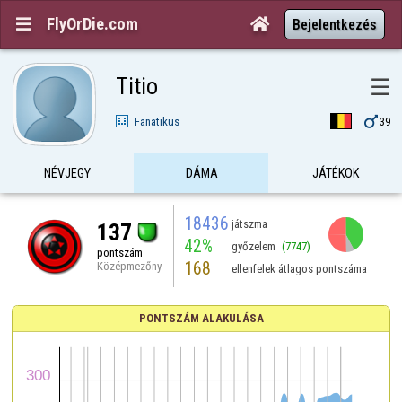
FlyOrDie.com


Bejelentkezés
Titio
☰

Fanatikus
39
NÉVJEGY
DÁMA
JÁTÉKOK
18436
játszma
137
42%
győzelem
(7747)
pontszám
168
Középmezőny
ellenfelek átlagos pontszáma
PONTSZÁM ALAKULÁSA