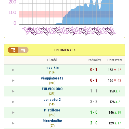


EREDMÉNYEK
Ellenfél
Eredmény
Pontszám
musikin
0 - 1
153
-16
(156)
viaggiatore42
0 - 1
166
-13
(231)
FULVIOLODO
1 - 1
159
7
(271)
pensador2
3 - 3
126
2
(145)
Pistillone
1 - 0
146
19
(217)
Ricardoalfie
2 - 0
129
17
(27)