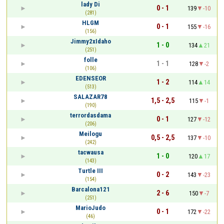
lady Di
0 - 1
139
-10
(281)
HLGM
0 - 1
155
-16
(156)
Jimmy2xIdaho
1 - 0
134
21
(251)
folle
1 - 1
128
-2
(106)
EDENSEOR
1 - 2
114
14
(513)
SALAZAR78
1,5 - 2,5
115
-1
(190)
terrordasdama
0 - 1
127
-12
(206)
Meilogu
0,5 - 2,5
137
-10
(242)
tacwausa
1 - 0
120
17
(143)
Turtle III
0 - 2
143
-23
(154)
Barcalona121
2 - 6
150
-7
(251)
MarioJudo
0 - 1
172
-22
(46)