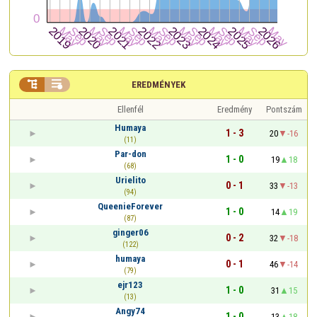


EREDMÉNYEK
Ellenfél
Eredmény
Pontszám
Humaya
1 - 3
20
-16
(11)
Par-don
1 - 0
19
18
(68)
Urielito
0 - 1
33
-13
(94)
QueenieForever
1 - 0
14
19
(87)
ginger06
0 - 2
32
-18
(122)
humaya
0 - 1
46
-14
(79)
ejr123
1 - 0
31
15
(13)
Angy74
1 - 0
13
18