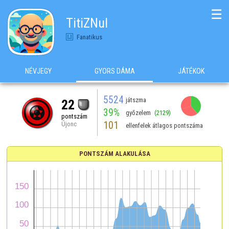
☰
TitiZNul
Fanatikus
NÉVJEGY
GYORS DÁMA
JÁTÉKOK
5524
játszma
22
39%
győzelem
(2129)
pontszám
101
Újonc
ellenfelek átlagos pontszáma
PONTSZÁM ALAKULÁSA