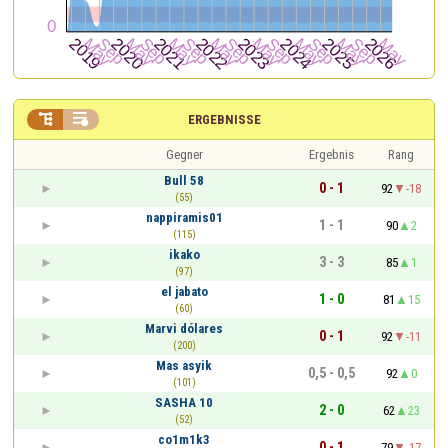


ERGEBNISSE
Gegner
Ergebnis
Rang
Bull 58
0 - 1
92
-18
(55)
nappiramis01
1 - 1
90
2
(115)
ikako
3 - 3
85
1
(97)
el jabato
1 - 0
81
15
(60)
Marvi dólares
0 - 1
92
-11
(200)
Mas asyik
0,5 - 0,5
92
0
(101)
SASHA 10
2 - 0
62
23
(52)
co1m1k3
0 - 1
79
-17