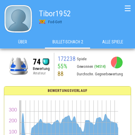
☰
Tibor1952
Fod-Gott
ÜBER
BULLET-SCHACH 2
ALLE SPIELE
172238
Spiele
74
55%
Gewonnen
(94514)
Bewertung
88
Amateur
Durchschn. Gegnerbewertung
BEWERTUNGSVERLAUF