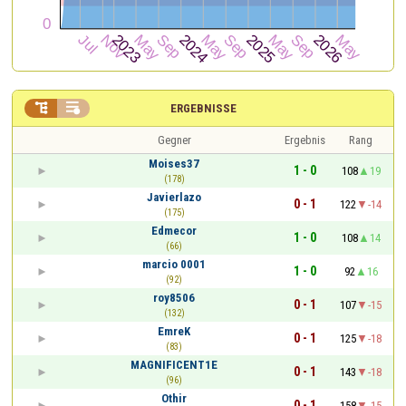


ERGEBNISSE
Gegner
Ergebnis
Rang
Moises37
1 - 0
108
19
(178)
Javierlazo
0 - 1
122
-14
(175)
Edmecor
1 - 0
108
14
(66)
marcio 0001
1 - 0
92
16
(92)
roy8506
0 - 1
107
-15
(132)
EmreK
0 - 1
125
-18
(83)
MAGNIFICENT1E
0 - 1
143
-18
(96)
Othir
0 - 1
158
-15