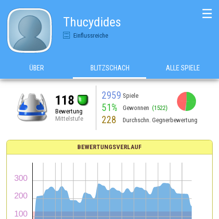
☰
Thucydides
Einflussreiche
ÜBER
BLITZSCHACH
ALLE SPIELE
2959
Spiele
118
51%
Gewonnen
(1522)
Bewertung
228
Mittelstufe
Durchschn. Gegnerbewertung
BEWERTUNGSVERLAUF