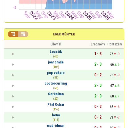


EREDMÉNYEK
Ellenfél
Eredmény
Pontszám
Loustik
1 - 3
75
-9
(45)
joandrada
2 - 0
66
9
(108)
pop vukale
0 - 2
75
-9
(51)
doctorcurling
2 - 0
67
8
(68)
Ger0nimo
2 - 0
60
7
(20)
Phil Ochar
0 - 2
66
-6
(152)
bena
0 - 2
73
-7
(114)
madridman
0 - 2
80
-7