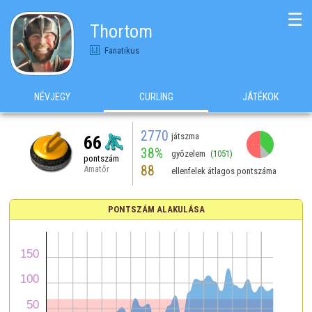
☰
Thortom
Fanatikus
NÉVJEGY
CURLING
JÁTÉKOK
2770
játszma
66
38%
győzelem
(1051)
pontszám
88
Amatőr
ellenfelek átlagos pontszáma
PONTSZÁM ALAKULÁSA