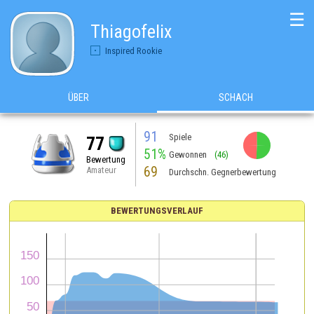
☰
Thiagofelix
Inspired Rookie
ÜBER
SCHACH
91
Spiele
77
51%
Gewonnen
(46)
Bewertung
69
Amateur
Durchschn. Gegnerbewertung
BEWERTUNGSVERLAUF