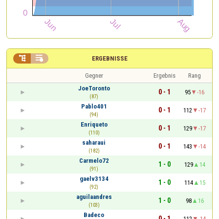


ERGEBNISSE
Gegner
Ergebnis
Rang
JoeToronto
0 - 1
95
-16
(87)
Pablo401
0 - 1
112
-17
(94)
Enriqueto
0 - 1
129
-17
(110)
saharaui
0 - 1
143
-14
(182)
Carmelo72
1 - 0
129
14
(91)
gaelv3134
1 - 0
114
15
(92)
aguilaandres
1 - 0
98
16
(103)
Badeco
0 - 1
112
-14