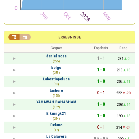


ERGEBNISSE
Gegner
Ergebnis
Rang
daniel sosa
1 - 1
231
0
(225)
belgo
1 - 0
213
18
(253)
Labestiapeluda
1 - 0
202
11
(83)
tachero
0 - 1
222
-20
(125)
YAHAWAH BAHASHAM
1 - 0
208
14
(162)
Elkinngk21
1 - 0
190
18
(244)
Delano
0 - 1
214
-24
(17)
La Calavera
0,5 - 0,5
209
5