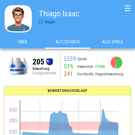
☰
Thiago Isaac
Biggie
ÜBER
BLITZSCHACH
ALLE SPIELE
2539
Spiele
205
51%
Gewonnen
(1296)
Bewertung
241
Fortgeschritten
Durchschn. Gegnerbewertung
BEWERTUNGSVERLAUF