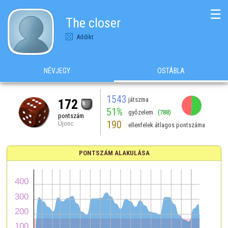
☰
The closer
Addikt
NÉVJEGY
OSTÁBLA
1543
játszma
172
51%
győzelem
(788)
pontszám
190
Újonc
ellenfelek átlagos pontszáma
PONTSZÁM ALAKULÁSA