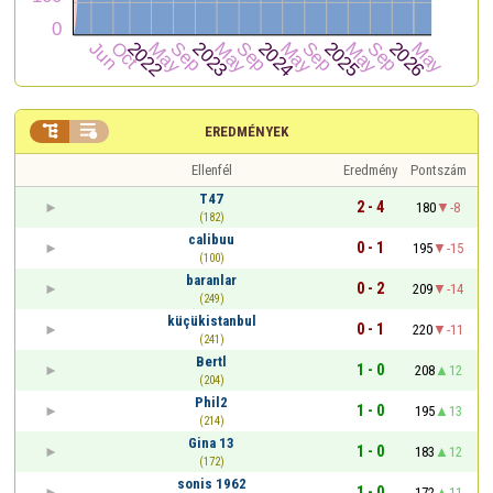


EREDMÉNYEK
Ellenfél
Eredmény
Pontszám
T47
2 - 4
180
-8
(182)
calibuu
0 - 1
195
-15
(100)
baranlar
0 - 2
209
-14
(249)
küçükistanbul
0 - 1
220
-11
(241)
Bertl
1 - 0
208
12
(204)
Phil2
1 - 0
195
13
(214)
Gina 13
1 - 0
183
12
(172)
sonis 1962
1 - 0
172
11