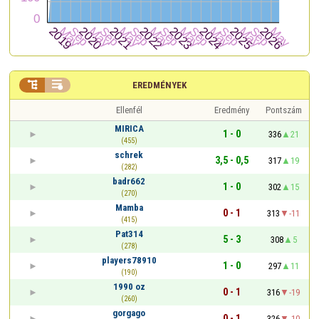


EREDMÉNYEK
Ellenfél
Eredmény
Pontszám
MIRICA
1 - 0
336
21
(455)
schrek
3,5 - 0,5
317
19
(282)
badr662
1 - 0
302
15
(270)
Mamba
0 - 1
313
-11
(415)
Pat314
5 - 3
308
5
(278)
players78910
1 - 0
297
11
(190)
1990 oz
0 - 1
316
-19
(260)
gorgago
0 - 1
326
-10