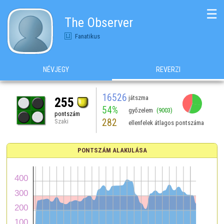
☰
The Observer
Fanatikus
NÉVJEGY
REVERZI
16526
játszma
255
54%
győzelem
(9003)
pontszám
282
Szaki
ellenfelek átlagos pontszáma
PONTSZÁM ALAKULÁSA