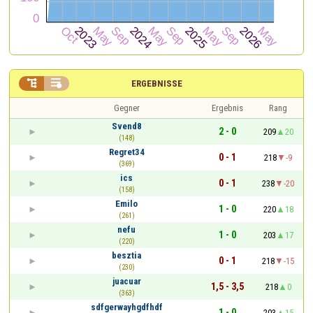


ERGEBNISSE
Gegner
Ergebnis
Rang
Svend8
2 - 0
209
20
(148)
Regret34
0 - 1
218
-9
(369)
ics
0 - 1
238
-20
(158)
Emilo
1 - 0
220
18
(261)
nefu
1 - 0
203
17
(220)
besztia
0 - 1
218
-15
(230)
juacuar
1,5 - 3,5
218
0
(363)
sdfgerwayhgdfhdf
1 - 0
203
15