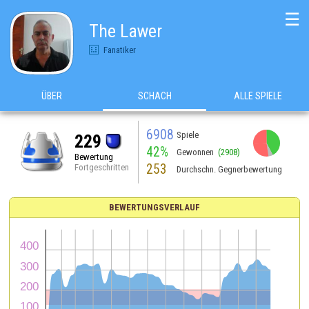
☰
The Lawer
Fanatiker
ÜBER
SCHACH
ALLE SPIELE
6908
Spiele
229
42%
Gewonnen
(2908)
Bewertung
253
Fortgeschritten
Durchschn. Gegnerbewertung
BEWERTUNGSVERLAUF