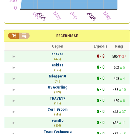


ERGEBNISSE
Gegner
Ergebnis
Rang
snake1
0 - 8
505
-27
(476)
eskiss
8 - 0
502
5
(126)
Mbappe10
8 - 0
498
4
(51)
USAcurling
6 - 0
488
10
(289)
TRAVE17
8 - 0
480
8
(185)
Corn Broom
8 - 0
443
37
(616)
vanillo
8 - 0
432
11
(204)
Team Yoshimura
8 - 0
417
15