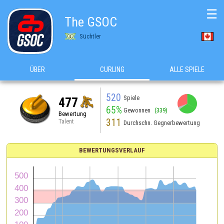
☰
The GSOC
Süchtler
ÜBER
CURLING
ALLE SPIELE
520
Spiele
477
65%
Gewonnen
(339)
Bewertung
311
Talent
Durchschn. Gegnerbewertung
BEWERTUNGSVERLAUF