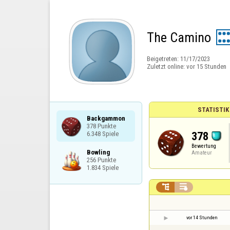
The Camino
Beigetreten:
11/17/2023
Zuletzt online:
vor 15 Stunden
STATISTI
Backgammon

378 Punkte

378
6.348 Spiele
Bewertung
Bowling

Amateur
256 Punkte

1.834 Spiele


vor 14 Stunden