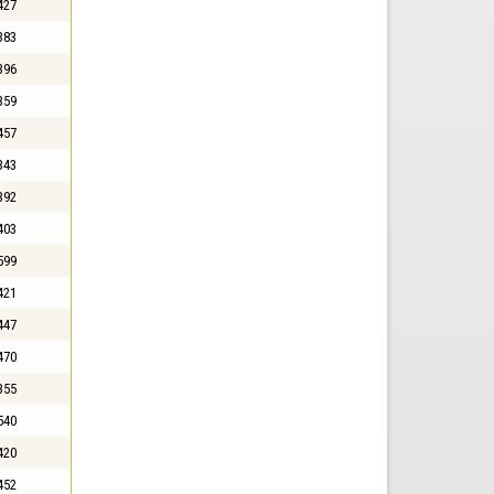
427
383
396
359
457
343
392
403
599
421
447
470
355
540
420
452