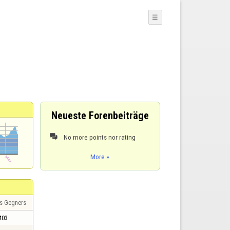
☰
Neueste Forenbeiträge
No more points nor rating

More »
s Gegners
403