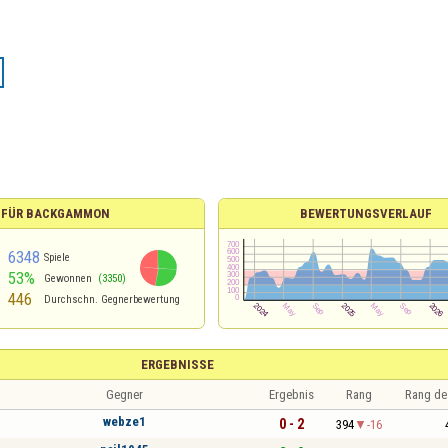
K FÜR BACKGAMMON
BEWERTUNGSVERLAUF
6348
Spiele
53%
Gewonnen
(3350)
446
Durchschn. Gegnerbewertung
ERGEBNISSE
Gegner
Ergebnis
Rang
Rang de
webze1
0 - 2
394
-16