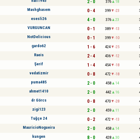
nail1945
2 - 0
376
18
Mashghasem
0 - 4
399
-23
esesli26
4 - 0
376
23
VURGUNCAN
0 - 1
389
-13
NotDelicious
0 - 1
399
-10
gardo62
1 - 6
424
-25
Raeis
2 - 4
436
-12
Şerif
1 - 4
454
-18
vedatizmir
0 - 8
472
-18
puma485
2 - 0
458
14
ahmet1410
2 - 0
442
16
dr Görcs
0 - 8
470
-28
zigi123
2 - 0
459
11
Tuğçe 24
0 - 2
472
-13
MauricioNogueira
2 - 0
458
14
kungen
8 - 0
428
30