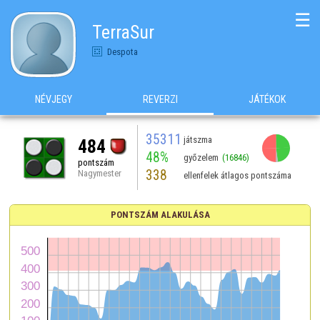
☰
TerraSur
Despota
NÉVJEGY
REVERZI
JÁTÉKOK
35311
játszma
484
48%
győzelem
(16846)
pontszám
338
Nagymester
ellenfelek átlagos pontszáma
PONTSZÁM ALAKULÁSA