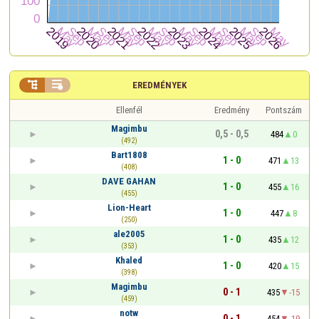


EREDMÉNYEK
Ellenfél
Eredmény
Pontszám
Magimbu
0,5 - 0,5
484
0
(492)
Bart1808
1 - 0
471
13
(408)
DAVE GAHAN
1 - 0
455
16
(455)
Lion-Heart
1 - 0
447
8
(250)
ale2005
1 - 0
435
12
(353)
Khaled
1 - 0
420
15
(398)
Magimbu
0 - 1
435
-15
(459)
notw
0 - 1
454
-19