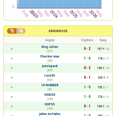


ERGEBNISSE
Gegner
Ergebnis
Rang
King Julien
0 - 2
197
-16
(321)
Checker man
1 - 0
178
19
(242)
joesixpack
0 - 2
194
-16
(307)
Leo295
0 - 1
203
-9
(362)
10 NUMBER
1 - 0
192
11
(81)
VENISE
1 - 0
176
16
(184)
OOPSS
0 - 1
194
-18
(154)
jaden mcfaden
1 - 0
180
14