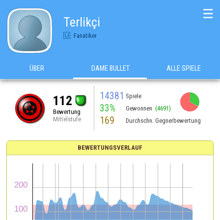
☰
Terlikçi
Fanatiker
ÜBER
DAME BULLET
ALLE SPIELE
14381
Spiele
112
33%
Gewonnen
(4691)
Bewertung
169
Mittelstufe
Durchschn. Gegnerbewertung
BEWERTUNGSVERLAUF