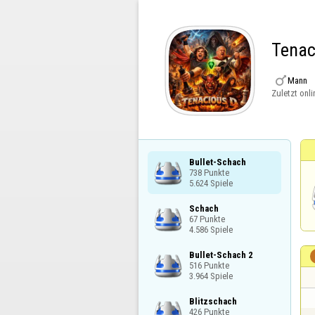
Tenac

Mann
Zuletzt onli
Bullet-Schach

738 Punkte

5.624 Spiele
Schach

67 Punkte

4.586 Spiele
Bullet-Schach 2

516 Punkte

3.964 Spiele
Blitzschach

426 Punkte
