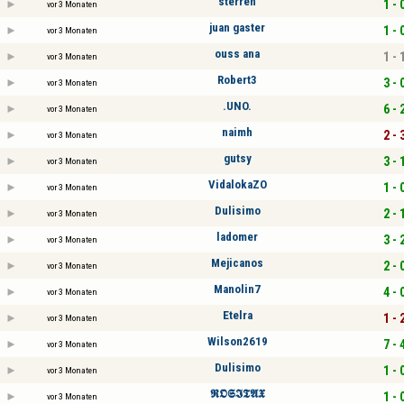
sterren
1 - 
vor 3 Monaten
juan gaster
1 - 
vor 3 Monaten
ouss ana
1 - 
vor 3 Monaten
Robert3
3 - 
vor 3 Monaten
.UNO.
6 - 
vor 3 Monaten
naimh
2 - 
vor 3 Monaten
gutsy
3 - 
vor 3 Monaten
VidalokaZO
1 - 
vor 3 Monaten
Dulisimo
2 - 
vor 3 Monaten
ladomer
3 - 
vor 3 Monaten
Mejicanos
2 - 
vor 3 Monaten
Manolin7
4 - 
vor 3 Monaten
Etelra
1 - 
vor 3 Monaten
Wilson2619
7 - 
vor 3 Monaten
Dulisimo
1 - 
vor 3 Monaten
𝕽𝕺𝕾𝕴𝕿𝕬𝖃
1 - 
vor 3 Monaten