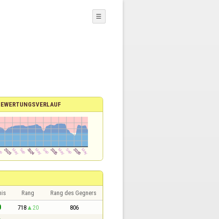
☰
BEWERTUNGSVERLAUF
nis
Rang
Rang des Gegners
0
718
20
806