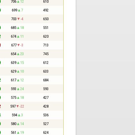
0
706
12
610
0
699
7
492
1
703
-4
650
0
685
18
551
2
674
11
620
3
677
-3
713
1
654
23
745
0
639
15
612
1
629
10
633
2
617
12
684
0
593
24
593
0
575
18
427
2
597
-22
428
4
594
3
536
0
580
14
527
0
561
19
624