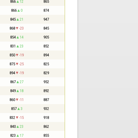
866
12
865
866
0
874
845
21
947
868
-23
845
854
14
905
831
23
852
850
-19
894
875
-25
825
894
-19
829
867
27
952
849
18
892
860
-11
887
857
3
932
832
-15
918
840
23
862
823
17
855