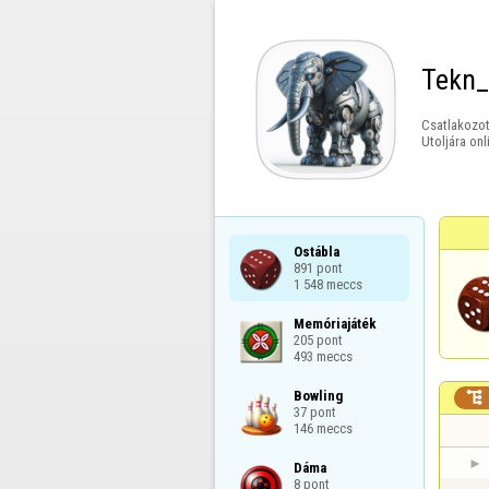
Tekn_
Csatlakozot
Utoljára onl
Ostábla

891 pont

1 548 meccs
Memóriajáték

205 pont

493 meccs
Bowling


37 pont

146 meccs
Dáma

8 pont
