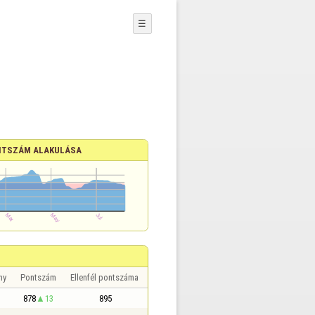
☰
TSZÁM ALAKULÁSA
ny
Pontszám
Ellenfél pontszáma
878
13
895