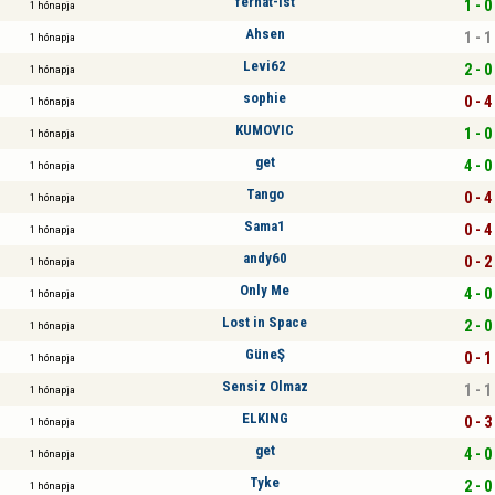
ferhat-ist
1 - 0
1 hónapja
Ahsen
1 - 1
1 hónapja
Levi62
2 - 0
1 hónapja
sophie
0 - 4
1 hónapja
KUMOVIC
1 - 0
1 hónapja
get
4 - 0
1 hónapja
Tango
0 - 4
1 hónapja
Sama1
0 - 4
1 hónapja
andy60
0 - 2
1 hónapja
Only Me
4 - 0
1 hónapja
Lost in Space
2 - 0
1 hónapja
GüneŞ
0 - 1
1 hónapja
Sensiz Olmaz
1 - 1
1 hónapja
ELKING
0 - 3
1 hónapja
get
4 - 0
1 hónapja
Tyke
2 - 0
1 hónapja