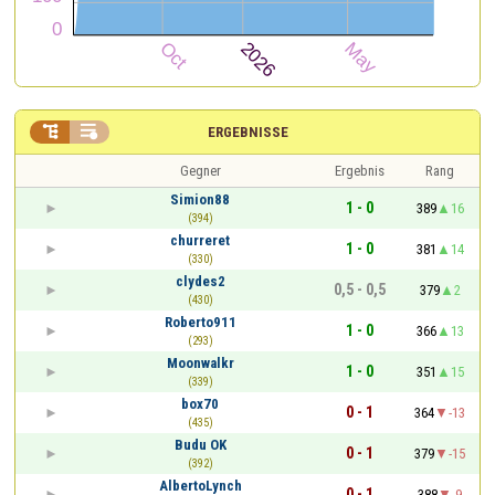


ERGEBNISSE
Gegner
Ergebnis
Rang
Simion88
1 - 0
389
16
(394)
churreret
1 - 0
381
14
(330)
clydes2
0,5 - 0,5
379
2
(430)
Roberto911
1 - 0
366
13
(293)
Moonwalkr
1 - 0
351
15
(339)
box70
0 - 1
364
-13
(435)
Budu OK
0 - 1
379
-15
(392)
AlbertoLynch
0 - 1
388
-9