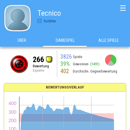
☰
Tecnico
Süchtler
ÜBER
DAMESPIEL
ALLE SPIELE
3826
Spiele
266
39%
Gewonnen
(1491)
Bewertung
402
Experte
Durchschn. Gegnerbewertung
BEWERTUNGSVERLAUF