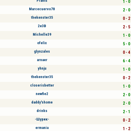
Prants
1 - 0
Marcecuervo78
2 - 0
thekenster35
0 - 2
2e3B
2 - 5
Michelle39
1 - 0
ofelix
5 - 0
glynzales
0 - 4
arnaer
6 - 4
yhnju
1 - 0
thekenster35
0 - 2
closerisbetter
1 - 0
newfie2
2 - 0
daddy'shome
2 - 0
drinks
2 - 1
-Шурик-
0 - 2
ermania
1 - 2