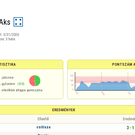
Aks
t:
3/31/2026
ine:
3 hete
TISZTIKA
PONTSZÁM 
játszma
%
győzelem
(310)
ellenfelek átlagos pontszáma
EREDMÉNYEK
Ellenfél
Eredmé
csitisza
3 - 1