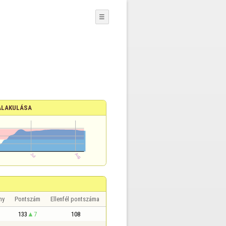
☰
ALAKULÁSA
ny
Pontszám
Ellenfél pontszáma
133
7
108