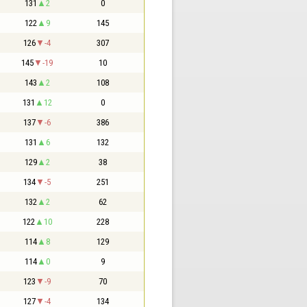
131
2
0
122
9
145
126
-4
307
145
-19
10
143
2
108
131
12
0
137
-6
386
131
6
132
129
2
38
134
-5
251
132
2
62
122
10
228
114
8
129
114
0
9
123
-9
70
127
-4
134