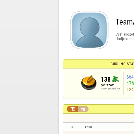
Team
Csatlakozot
Utoljára onl
CURLING STA
664
138
47
pontszám
124
Középmezőny


3 hete