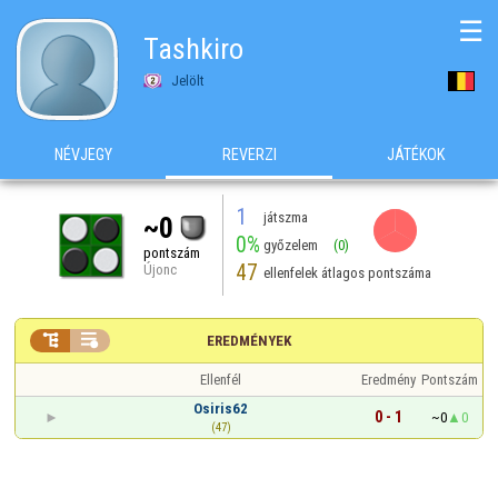
☰
Tashkiro
Jelölt
NÉVJEGY
REVERZI
JÁTÉKOK
1
játszma
~0
0%
győzelem
(0)
pontszám
47
Újonc
ellenfelek átlagos pontszáma


EREDMÉNYEK
Ellenfél
Eredmény
Pontszám
Osiris62
0 - 1
~0
0
(47)