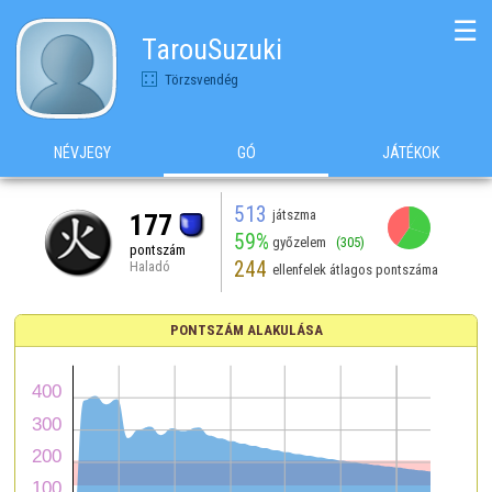
☰
TarouSuzuki
Törzsvendég
NÉVJEGY
GÓ
JÁTÉKOK
513
játszma
177
59%
győzelem
(305)
pontszám
244
Haladó
ellenfelek átlagos pontszáma
PONTSZÁM ALAKULÁSA