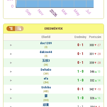


EREDMÉNYEK
Ellenfél
Eredmény
Pontszám
doc1209
0 - 1
303
-27
(0)
dakine44
0 - 1
331
-28
(0)
玉枝3
0 - 1
359
-28
(34)
DeltaGo
1 - 0
346
13
(269)
efa
1 - 0
332
14
(294)
Ushiba
0 - 1
342
-10
(483)
霖
1 - 0
326
16
(330)
頑童
1 - 1
334
-8