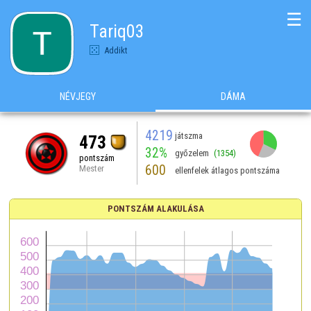
☰
Tariq03
Addikt
NÉVJEGY
DÁMA
4219
játszma
473
32%
győzelem
(1354)
pontszám
600
Mester
ellenfelek átlagos pontszáma
PONTSZÁM ALAKULÁSA