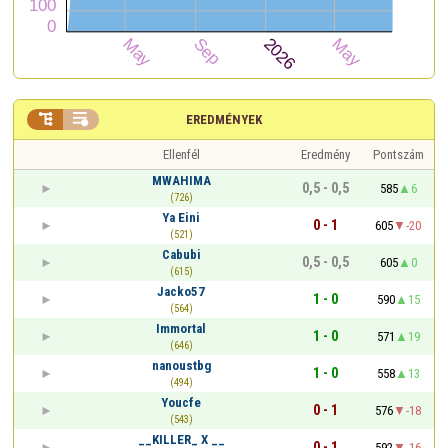


EREDMÉNYEK
Ellenfél
Eredmény
Pontszám
MWAHIMA
0,5 - 0,5
585
6
(726)
Ya Eini
0 - 1
605
-20
(521)
Cabubi
0,5 - 0,5
605
0
(615)
Jacko57
1 - 0
590
15
(564)
Immortal
1 - 0
571
19
(646)
nanoustbg
1 - 0
558
13
(494)
Youcfe
0 - 1
576
-18
(543)
__KILLER_ X __
0 - 1
592
-16