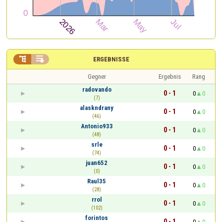


ERGEBNISSE
Gegner
Ergebnis
Rang
radovando
0 - 1
0
0
(7)
alaskndrany
0 - 1
0
0
(46)
Antonio933
0 - 1
0
0
(48)
srle
0 - 1
0
0
(74)
juan652
0 - 1
0
0
(0)
Raul35
0 - 1
0
0
(28)
rrol
0 - 1
0
0
(102)
forintos
0 - 1
0
0