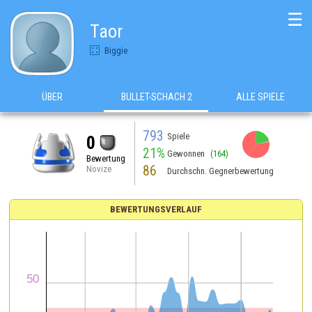
☰
Taor
Biggie
ÜBER
BULLET-SCHACH 2
ALLE SPIELE
793
Spiele
0
21%
Gewonnen
(164)
Bewertung
86
Novize
Durchschn. Gegnerbewertung
BEWERTUNGSVERLAUF