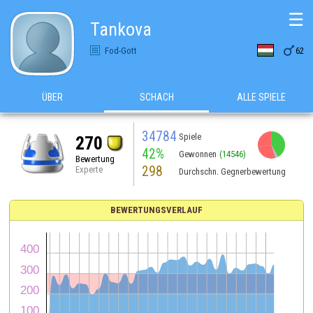
☰
Tankova

Fod-Gott
62
ÜBER
SCHACH
ALLE SPIELE
34784
Spiele
270
42%
Gewonnen
(14546)
Bewertung
298
Experte
Durchschn. Gegnerbewertung
BEWERTUNGSVERLAUF