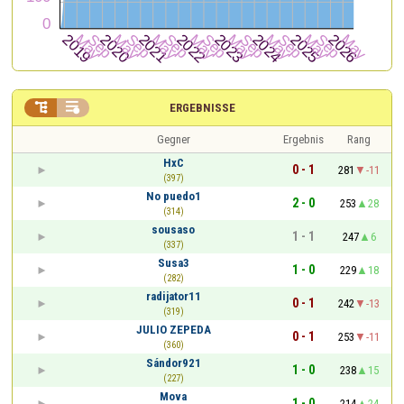


ERGEBNISSE
Gegner
Ergebnis
Rang
HxC
0 - 1
281
-11
(397)
No puedo1
2 - 0
253
28
(314)
sousaso
1 - 1
247
6
(337)
Susa3
1 - 0
229
18
(282)
radijator11
0 - 1
242
-13
(319)
JULIO ZEPEDA
0 - 1
253
-11
(360)
Sándor921
1 - 0
238
15
(227)
Mova
1 - 0
214
24