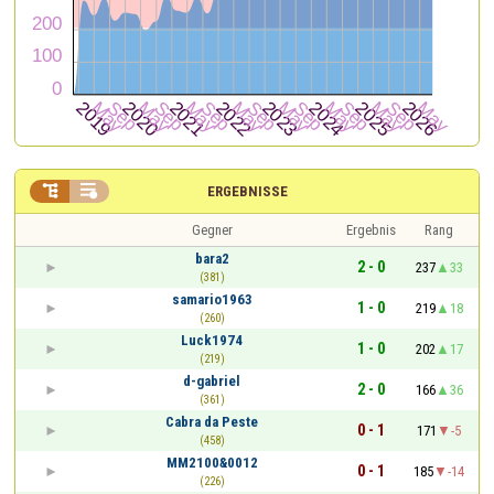


ERGEBNISSE
Gegner
Ergebnis
Rang
bara2
2 - 0
237
33
(381)
samario1963
1 - 0
219
18
(260)
Luck1974
1 - 0
202
17
(219)
d-gabriel
2 - 0
166
36
(361)
Cabra da Peste
0 - 1
171
-5
(458)
MM2100&0012
0 - 1
185
-14
(226)