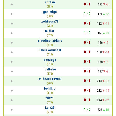
cqcfan
0 - 1
193
-8
(393)
gokimigo
1 - 0
171
22
(307)
zolibacsi78
0 - 1
182
-11
(293)
m diaz
1 - 0
159
23
(327)
zinedine_zidane
0 - 1
166
-7
(378)
Edwin Adrusbal
0 - 1
180
-14
(218)
a rozoga
0 - 1
188
-8
(390)
lualbabo
0 - 1
197
-9
(372)
mido30119984
0 - 1
213
-16
(207)
bolill_o
0 - 1
232
-19
(174)
fritz1
0 - 1
244
-12
(333)
Laly25
1 - 0
226
18
(278)