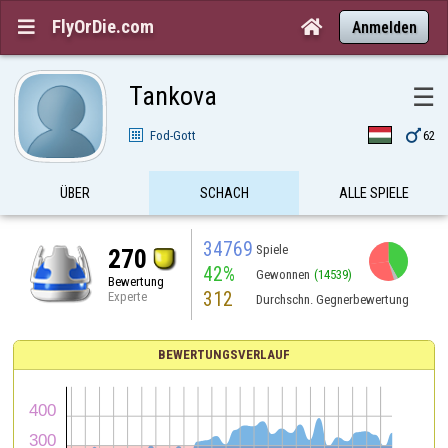
FlyOrDie.com


Anmelden
Tankova
☰

Fod-Gott
62
ÜBER
SCHACH
ALLE SPIELE
34769
Spiele
270
42%
Gewonnen
(14539)
Bewertung
312
Experte
Durchschn. Gegnerbewertung
BEWERTUNGSVERLAUF