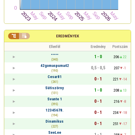


EREDMÉNYEK
Ellenfél
Eredmény
Pontszám
•••••
1 - 0
206
22
(340)
42gomaspuma42
0,5 - 0,5
207
-1
(190)
Cesar81
0 - 1
221
-14
(261)
Sütiszörny
1 - 0
208
13
(131)
Svante 1
0 - 1
216
-8
(395)
12345678.
0 - 1
234
-18
(194)
Dinamikus
0 - 1
251
-17
(227)
SeeLee
1 - 1
258
-7