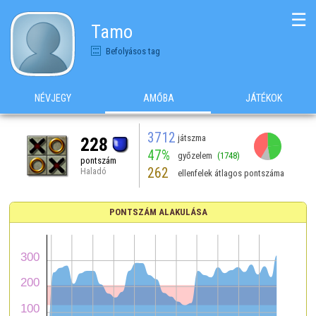
☰
Tamo
Befolyásos tag
NÉVJEGY
AMŐBA
JÁTÉKOK
3712
játszma
228
47%
győzelem
(1748)
pontszám
262
Haladó
ellenfelek átlagos pontszáma
PONTSZÁM ALAKULÁSA