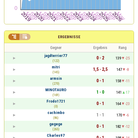


ERGEBNISSE
Gegner
Ergebnis
Rang
jagdterrier77
0 - 2
139
-25
(122)
mitri
1,5 - 2,5
147
-8
(145)
armsin
0 - 1
158
-11
(270)
MINOTAURO
1 - 0
141
17
(169)
Frodo1721
0 - 1
164
-23
(0)
cachimbo
1 - 1
170
-6
(86)
gegege
0 - 1
182
-12
(265)
Charles97
0 - 1
198
-16