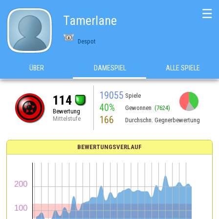
☰
Tamerlane
Despot
ÜBER
DAMESPIEL
ALLE SPIELE
19055
Spiele
114
40%
Gewonnen
(7624)
Bewertung
166
Mittelstufe
Durchschn. Gegnerbewertung
BEWERTUNGSVERLAUF